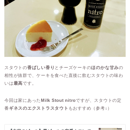
スタウトの
香ばしい香り
とチーズケーキの
ほのかな甘み
の
相性が抜群で、ケーキを食べた直後に飲むスタウトの味わ
いは
最高
です。
今回は家にあった
Milk Stout nitro
ですが、スタウトの定
番
ギネスのエクストラスタウト
もおすすめ（参考↓）