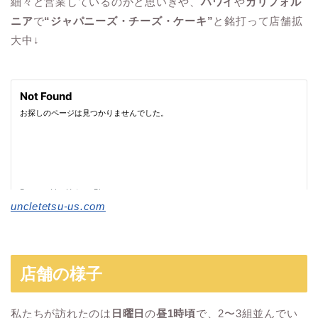
細々と営業しているのかと思いきや、
ハワイ
や
カリフォル
ニア
で
“ジャパニーズ・チーズ・ケーキ”
と銘打って店舗拡
大中↓
uncletetsu-us.com
店舗の様子
私たちが訪れたのは
日曜日
の
昼1時頃
で、2〜3組並んでい