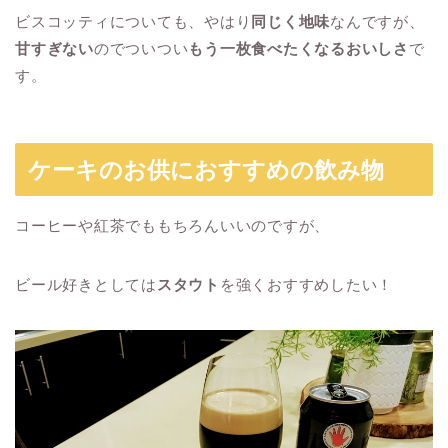
ビスコッティについても、やはり
同じく地味
なんですが、
甘すぎない
のでついつい
もう一枚食べたくなるおいしさ
で
す。
ケーキのお供におすすめの飲み物
コーヒーや紅茶でももちろんいいのですが、
ビール好きとしては
スタウト
を強くおすすめしたい！