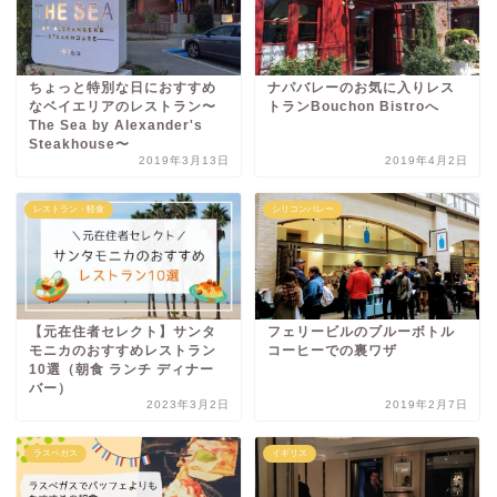
ちょっと特別な日におすすめ
ナパバレーのお気に入りレス
なベイエリアのレストラン〜
トランBouchon Bistroへ
The Sea by Alexander's
Steakhouse〜
2019年3月13日
2019年4月2日
レストラン・軽食
シリコンバレー
【元在住者セレクト】サンタ
フェリービルのブルーボトル
モニカのおすすめレストラン
コーヒーでの裏ワザ
10選（朝食 ランチ ディナー
バー）
2023年3月2日
2019年2月7日
ラスベガス
イギリス