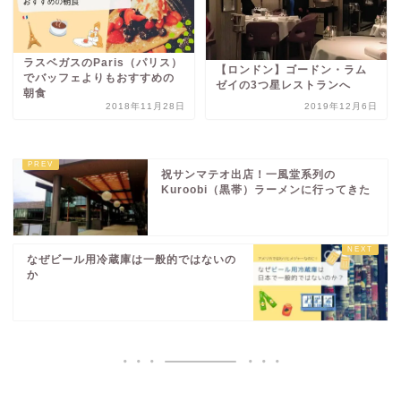
ラスベガスのParis（パリス）
【ロンドン】ゴードン・ラム
でバッフェよりもおすすめの
ゼイの3つ星レストランへ
朝食
2018年11月28日
2019年12月6日
祝サンマテオ出店！一風堂系列の
Kuroobi（黒帯）ラーメンに行ってきた
なぜビール用冷蔵庫は一般的ではないの
か