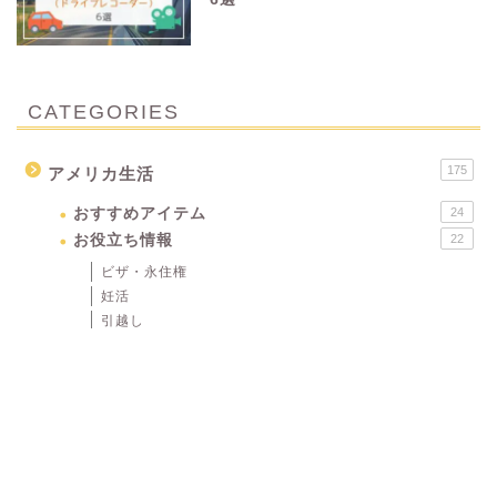
CATEGORIES
175
アメリカ生活
おすすめアイテム
24
お役立ち情報
22
ビザ・永住権
妊活
引越し
テクノロジー・家電
32
ヘルスケア・歯列矯正
16
英語
16
53
インテリア・建築
8