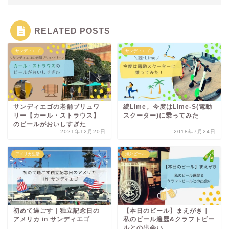
RELATED POSTS
サンディエゴ
サンディエゴ
サンディエゴの老舗ブリュワ
続Lime。今度はLime-S(電動
リー【カール・ストラウス】
スクーター)に乗ってみた
のビールがおいしすぎた
2021年12月20日
2018年7月24日
アメリカ生活
海外ビール
初めて過ごす｜独立記念日の
【本日のビール】まえがき｜
アメリカ in サンディエゴ
私のビール遍歴&クラフトビー
ルとの出会い