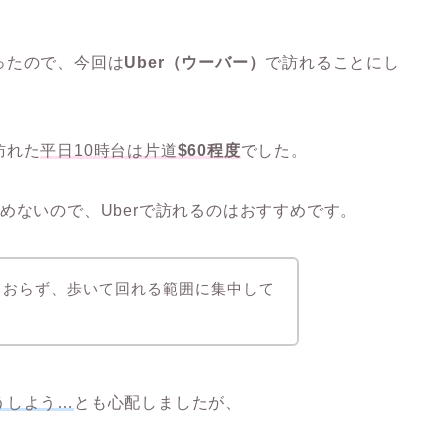
ったので、今回は
Uber（ウーバー）
で訪れることにし
訪れた
平日10時台は片道
$60程度
でした。
めないので、Uberで訪れるのはおすすめです。
ておらず、歩いて回れる範囲に集中して
うしよう…
とも心配しましたが、