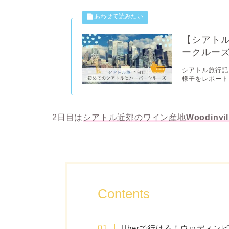
【シアト
ークルー
シアトル旅行記
様子をレポートし
2日目は
シアトル近郊のワイン産地
Woodin
Contents
Uberで行ける！ウッディン