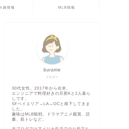
カ旅情報
MLB情報
burame
ブロガー
30代女性。2017年から在米。
エンジニアで料理好きの旦那Kと2人暮ら
しです。
SFベイエリア→LA→OCと南下してきま
した。
趣味はMLB観戦、ドラマアニメ鑑賞、読
書、筋トレなど。
当ブログではアメリカ生活でのお役立ち