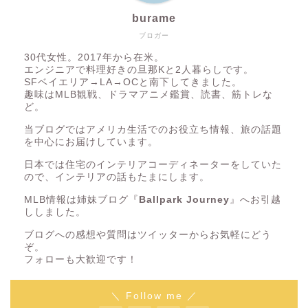
burame
ブロガー
30代女性。2017年から在米。
エンジニアで料理好きの旦那Kと2人暮らしです。
SFベイエリア→LA→OCと南下してきました。
趣味はMLB観戦、ドラマアニメ鑑賞、読書、筋トレな
ど。
当ブログではアメリカ生活でのお役立ち情報、旅の話題
を中心にお届けしています。
日本では住宅のインテリアコーディネーターをしていた
ので、インテリアの話もたまにします。
MLB情報は姉妹ブログ『
Ballpark Journey
』へお引越
ししました。
ブログへの感想や質問はツイッターからお気軽にどう
ぞ。
フォローも大歓迎です！
＼ Follow me ／