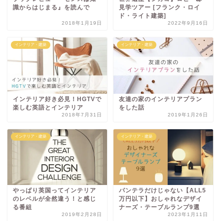
識からはじまる』を読んで
見学ツアー [フランク・ロイ
ド・ライト建築]
2018年1月19日
2022年9月16日
インテリア・建築
インテリア・建築
インテリア好き必見！HGTVで
友達の家のインテリアプラン
楽しむ英語とインテリア
をした話
2018年7月31日
2019年1月26日
インテリア・建築
インテリア・建築
やっぱり英国ってインテリア
パンテラだけじゃない【ALL5
のレベルが全然違う！と感じ
万円以下】おしゃれなデザイ
る番組
ナーズ・テーブルランプ9選
2019年2月28日
2023年1月11日