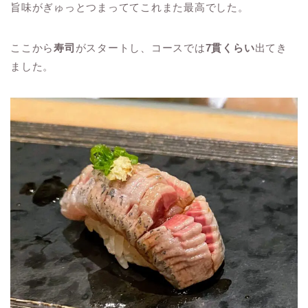
旨味がぎゅっとつまっててこれまた最高でした。
ここから
寿司
がスタートし、コースでは
7貫くらい
出てき
ました。