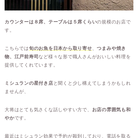
カウンターは８席、テーブルは５席くらい
の規模のお店で
す。
こちらでは
旬のお魚を日本から取り寄せ
、
つまみや焼き
物、江戸前寿司
など様々な形で職人さんがおいしい料理を
提供してくれています。
ミシュランの星付き店
と聞くと少し構えてしまうかもしれ
ませんが、
大将はとても気さくな話しやすい方で、
お店の雰囲気も和
やか
です。
最近はミシュラン効果で予約が殺到しており、電話を取る