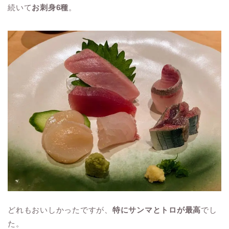
続いて
お刺身6種
。
どれもおいしかったですが、
特にサンマとトロが最高
でし
た。