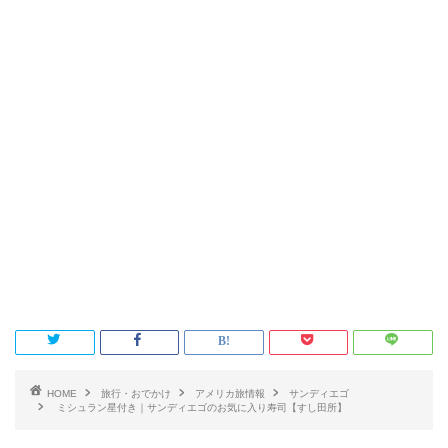
HOME
旅行・おでかけ
アメリカ旅情報
サンディエゴ
ミシュラン星付き｜サンディエゴのお気に入り寿司【すし田所】