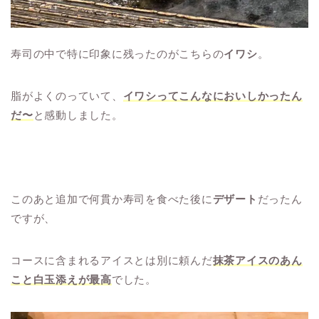
寿司の中で特に印象に残ったのがこちらの
イワシ
。
脂がよくのっていて、
イワシってこんなにおいしかったん
だ〜
と感動しました。
このあと追加で何貫か寿司を食べた後に
デザート
だったん
ですが、
コースに含まれるアイスとは別に頼んだ
抹茶アイスのあん
こと白玉添えが最高
でした。