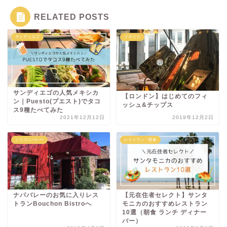
RELATED POSTS
サンディエゴ
イギリス
サンディエゴの人気メキシカ
【ロンドン】はじめてのフィ
ン｜Puesto(プエスト)でタコ
ッシュ&チップス
ス9種たべてみた
2021年12月12日
2019年12月2日
シリコンバレー
レストラン・軽食
ナパバレーのお気に入りレス
【元在住者セレクト】サンタ
トランBouchon Bistroへ
モニカのおすすめレストラン
10選（朝食 ランチ ディナー
バー）