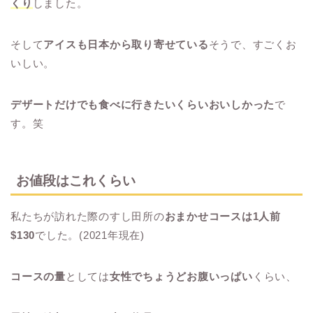
くり
しました。
そして
アイスも日本から取り寄せている
そうで、すごくお
いしい。
デザートだけでも食べに行きたいくらいおいしかった
で
す。笑
お値段はこれくらい
私たちが訪れた際のすし田所の
おまかせコースは1人前
$130
でした。(2021年現在)
コースの量
としては
女性でちょうどお腹いっぱい
くらい、