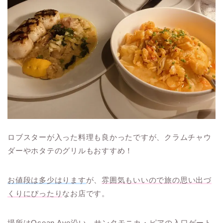
ロブスターが入った料理も良かったですが、クラムチャウ
ダーやホタテのグリルもおすすめ！
お値段は多少はります
が、
雰囲気もいいので旅の思い出づ
くりにぴったり
なお店です。
場所はOcean Ave沿い、サンタモニカ・ピアの入口ゲート