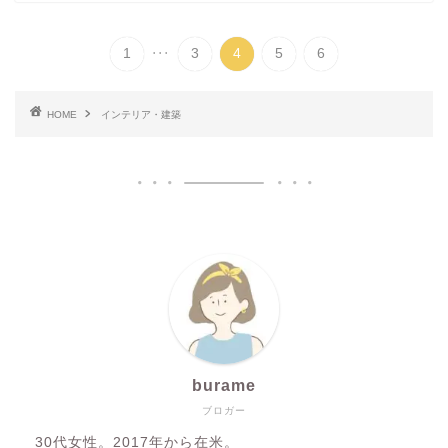
...
1
3
4
5
6
HOME
インテリア・建築
burame
ブロガー
30代女性。2017年から在米。