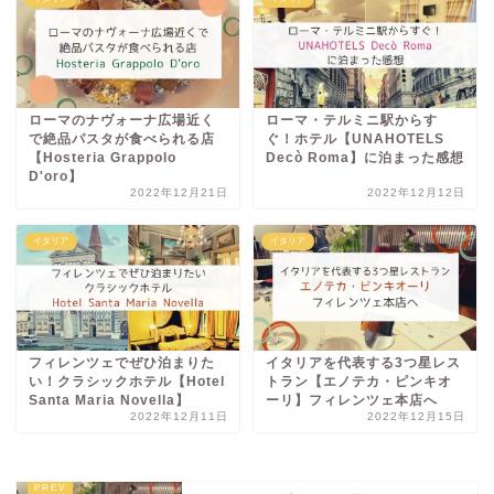
ローマのナヴォーナ広場近く
ローマ・テルミニ駅からす
で絶品パスタが食べられる店
ぐ！ホテル【UNAHOTELS
【Hosteria Grappolo
Decò Roma】に泊まった感想
D'oro】
2022年12月21日
2022年12月12日
イタリア
イタリア
フィレンツェでぜひ泊まりた
イタリアを代表する3つ星レス
い！クラシックホテル【Hotel
トラン【エノテカ・ピンキオ
Santa Maria Novella】
ーリ】フィレンツェ本店へ
2022年12月11日
2022年12月15日