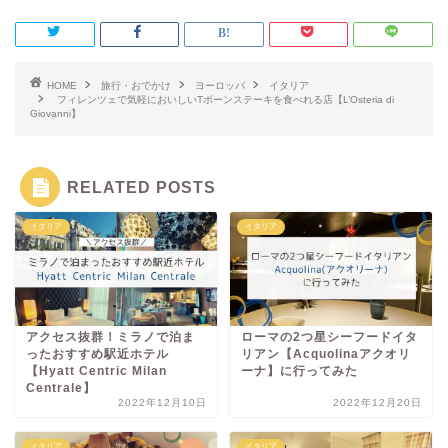
HOME
旅行・おでかけ
ヨーロッパ
イタリア
フィレンツェで気軽においしいTボーンステーキを食べれる店【L’Osteria di
Giovanni】
RELATED POSTS
イタリア
イタリア
アクセス抜群！ミラノで泊ま
ローマの2つ星シーフードイタ
ったおすすめ駅近ホテル
リアン【Acquolinaアクオリ
【Hyatt Centric Milan
ーナ】に行ってみた
Centrale】
2022年12月10日
2022年12月20日
イタリア
イタリア