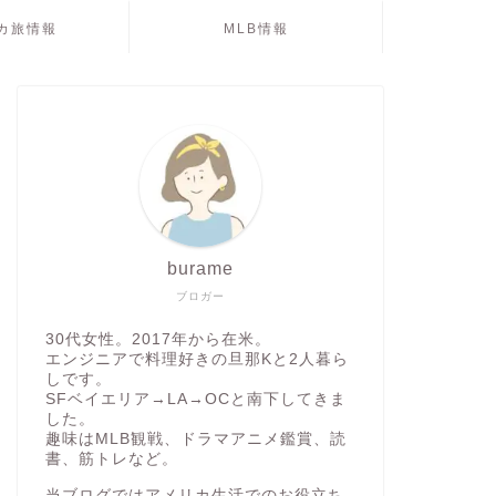
カ旅情報
MLB情報
burame
ブロガー
30代女性。2017年から在米。
エンジニアで料理好きの旦那Kと2人暮ら
しです。
SFベイエリア→LA→OCと南下してきま
した。
趣味はMLB観戦、ドラマアニメ鑑賞、読
書、筋トレなど。
当ブログではアメリカ生活でのお役立ち