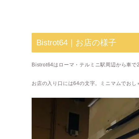
Bistrot64｜お店の様子
Bistrot64はローマ・テルミニ駅周辺から車
お店の入り口には64の文字。ミニマムでおし