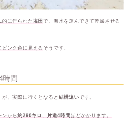
工的に作られた
塩田
で、海水を運んできて乾燥させる
てピンク色に見える
そうです。
4時間
すが、実際に行くとなると
結構遠い
です。
ーンから
約290キロ
、
片道4時間
ほどかかります。