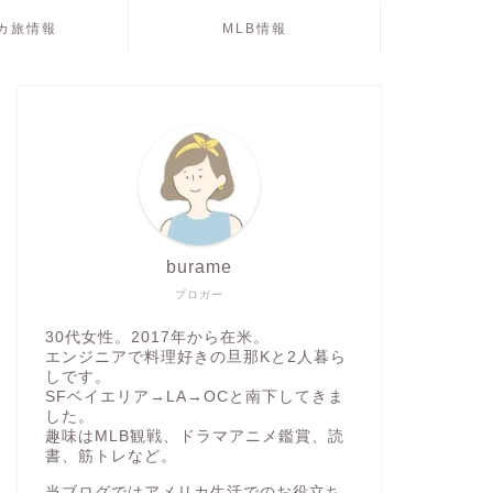
カ旅情報
MLB情報
burame
ブロガー
30代女性。2017年から在米。
エンジニアで料理好きの旦那Kと2人暮ら
しです。
SFベイエリア→LA→OCと南下してきま
した。
趣味はMLB観戦、ドラマアニメ鑑賞、読
書、筋トレなど。
当ブログではアメリカ生活でのお役立ち