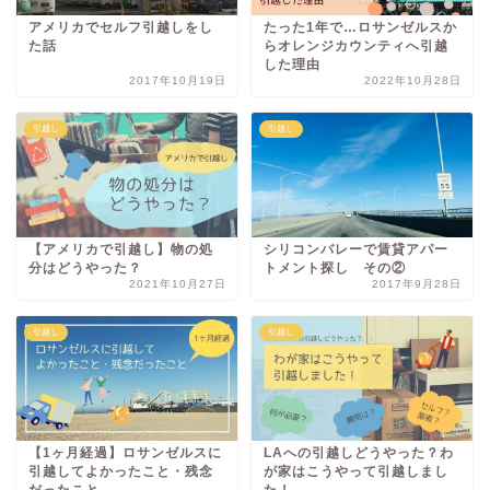
アメリカでセルフ引越しをし
たった1年で…ロサンゼルスか
た話
らオレンジカウンティへ引越
した理由
2017年10月19日
2022年10月28日
引越し
引越し
【アメリカで引越し】物の処
シリコンバレーで賃貸アパー
分はどうやった？
トメント探し その②
2021年10月27日
2017年9月28日
引越し
引越し
【1ヶ月経過】ロサンゼルスに
LAへの引越しどうやった？わ
引越してよかったこと・残念
が家はこうやって引越しまし
だったこと
た！