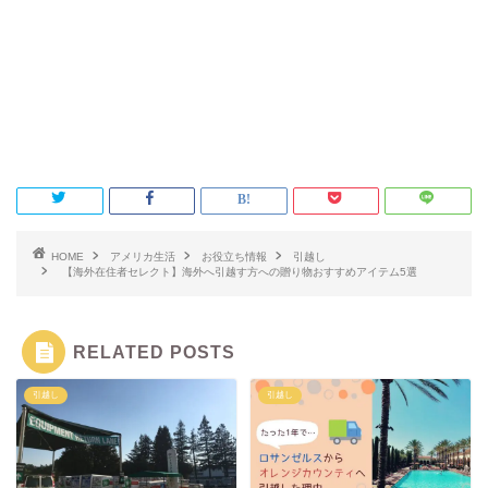
HOME
アメリカ生活
お役立ち情報
引越し
【海外在住者セレクト】海外へ引越す方への贈り物おすすめアイテム5選
RELATED POSTS
引越し
引越し