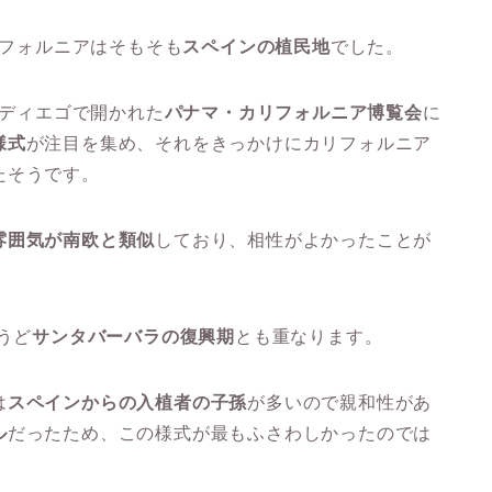
リフォルニアはそもそも
スペインの植民地
でした。
ンディエゴで開かれた
パナマ・カリフォルニア博覧会
に
様式
が注目を集め、それをきっかけにカリフォルニア
たそうです。
雰囲気が南欧と類似
しており、相性がよかったことが
うど
サンタバーバラの復興期
とも重なります。
は
スペインからの入植者の子孫
が多いので親和性があ
ル
だったため、この様式が最もふさわしかったのでは