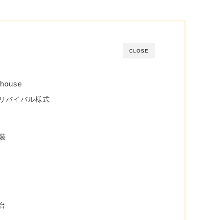
CLOSE
thouse
リバイバル様式
装
台