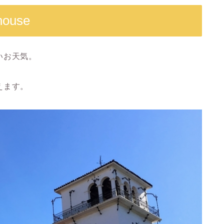
house
いお天気。
えます。