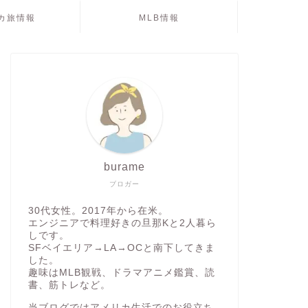
カ旅情報
MLB情報
burame
ブロガー
30代女性。2017年から在米。
エンジニアで料理好きの旦那Kと2人暮ら
しです。
SFベイエリア→LA→OCと南下してきま
した。
趣味はMLB観戦、ドラマアニメ鑑賞、読
書、筋トレなど。
当ブログではアメリカ生活でのお役立ち