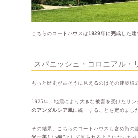
こちらのコートハウスは
1929年に完成
した建
スパニッシュ・コロニアル・
もっと歴史が古そうに見えるのはその建築様
1925年、地震により大きな被害を受けたサ
のアンダルシア風
に統一することを定めまし
その結果、こちらのコートハウスも含め街の
米一美しい街”
として知られるようになったそ