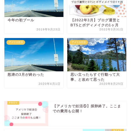
今年の初プール
【2022年3月】ブログ運営と
BTSとボディメイクの1ヶ月
2019年9月23日
2022年3月31日
アメリカ生活
アメリカ生活
怒涛の3月が終わった
思い立ったらすぐ行動って大
事、と改めて思った
2020年4月1日
2020年8月25日
【アメリカで妊活⑤】採卵終了。ここま
での費用も公開！