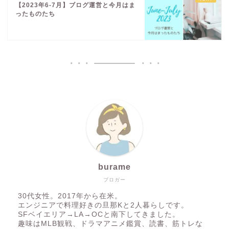
【2023年6-7月】ブログ運営と今月はま
ったものたち
burame
ブロガー
30代女性。2017年から在米。
エンジニアで料理好きの旦那Kと2人暮らしです。
SFベイエリア→LA→OCと南下してきました。
趣味はMLB観戦、ドラマアニメ鑑賞、読書、筋トレな