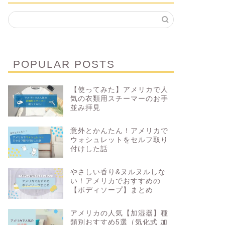
POPULAR POSTS
【使ってみた】アメリカで人
今年こそ理想のボディに！アメリカ
アメリカ
気の衣類用スチーマーのお手
で【ダイエット&ボディメイク】に
収納アイ
並み拝見
役立つアイテム9選
意外とかんたん！アメリカで
ウォシュレットをセルフ取り
2023年1月10日
付けした話
やさしい香り&ヌルヌルしな
おすすめアイテム
おすすめアイテ
い！アメリカでおすすめの
【ボディソープ】まとめ
アメリカの人気【加湿器】種
類別おすすめ5選（気化式 加