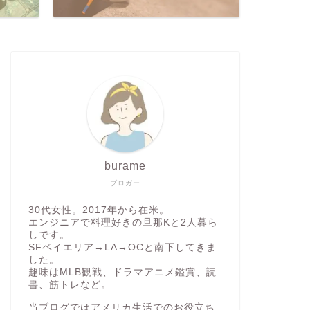
おすすめアイテム
おすすめアイテ
burame
ブロガー
30代女性。2017年から在米。
エンジニアで料理好きの旦那Kと2人暮ら
しです。
SFベイエリア→LA→OCと南下してきま
旅好き&肩こりさん必見！マッサー
【202
した。
趣味はMLB観戦、ドラマアニメ鑑賞、読
ジガン【セラガンミニ2.0】2ヶ月使
10選
書、筋トレなど。
用レビュー
当ブログではアメリカ生活でのお役立ち