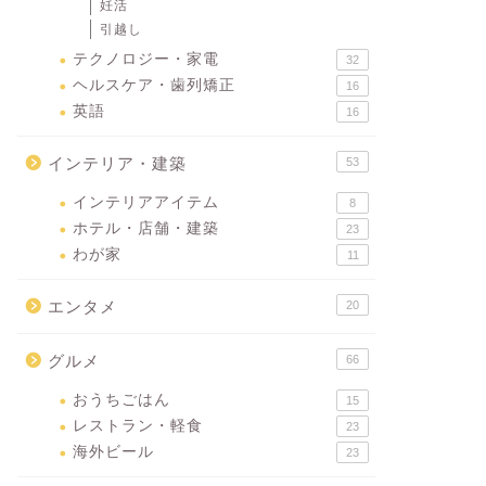
貼るだけでOK！アメリカのバルコ
挽きたて
妊活
ニードア用【網戸カーテン】で虫対
カのおす
引越し
策してみた
ーメーカ
テクノロジー・家電
32
ヘルスケア・歯列矯正
16
2022年9月30日
英語
16
インテリア・建築
53
next
インテリアアイテム
8
ホテル・店舗・建築
23
わが家
11
エンタメ
20
グルメ
66
おうちごはん
15
レストラン・軽食
23
海外ビール
23