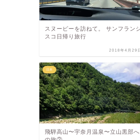
スヌーピーを訪ねて。 サンフラン
スコ日帰り旅行
2018年4月29
日本
飛騨高山〜宇奈月温泉〜立山黒部へ
の旅②