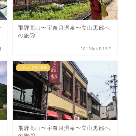
シ
飛騨高山〜宇奈月温泉〜立山黒部へ
の旅③
日
2018年4月15日
ホテル・店舗・建築
飛騨高山〜宇奈月温泉〜立山黒部へ
の旅①