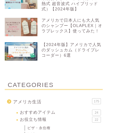
熱式 超音波式 ハイブリッド
式）【2024年版】
アメリカで日本人にも大人気
のシャンプー【OLAPLEX｜オ
【2022年】今年買ってよかったもの
アメリカ
ラプレックス】使ってみた！
10選
すすめ5
ハイブリ
【2024年版】アメリカで人気
のダッシュカム（ドライブレ
コーダー）6選
2022年11月10日
おすすめアイテム
おすすめアイテ
CATEGORIES
アメリカ生活
175
おすすめアイテム
24
お役立ち情報
22
ビザ・永住権