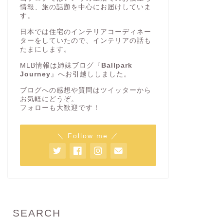
情報、旅の話題を中心にお届けしていま
2024年6月30日
す。
日本では住宅のインテリアコーディネー
ターをしていたので、インテリアの話も
おすすめアイテム
おすすめアイテ
たまにします。
MLB情報は姉妹ブログ『
Ballpark
Journey
』へお引越ししました。
ブログへの感想や質問はツイッターから
お気軽にどうぞ。
フォローも大歓迎です！
＼ Follow me ／
【2024年版】アメリカで人気のダッ
取り付け
シュカム（ドライブレコーダー）6
メリカで
選
コーダー
2023年4月4日
SEARCH
おすすめアイテム
おすすめアイテ