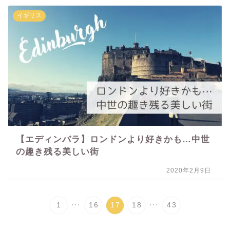
イギリス
【エディンバラ】ロンドンより好きかも…中世
の趣き残る美しい街
2020年2月9日
...
...
1
16
17
18
43