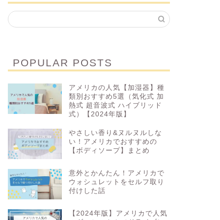
POPULAR POSTS
アメリカの人気【加湿器】種
今年こそ理想のボディに！アメリカ
アメリカ
類別おすすめ5選（気化式 加
で【ダイエット&ボディメイク】に
収納アイ
熱式 超音波式 ハイブリッド
式）【2024年版】
役立つアイテム9選
やさしい香り&ヌルヌルしな
2023年1月10日
い！アメリカでおすすめの
【ボディソープ】まとめ
おすすめアイテム
おすすめアイテ
意外とかんたん！アメリカで
ウォシュレットをセルフ取り
付けした話
【2024年版】アメリカで人気