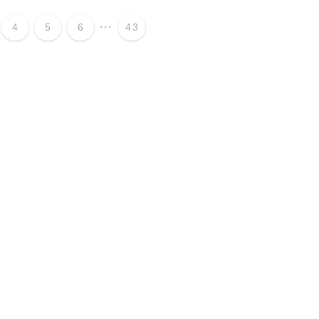
...
4
5
6
43