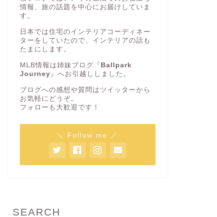
情報、旅の話題を中心にお届けしていま
2024年6月30日
す。
日本では住宅のインテリアコーディネー
ターをしていたので、インテリアの話も
おすすめアイテム
おすすめアイテ
たまにします。
MLB情報は姉妹ブログ『
Ballpark
Journey
』へお引越ししました。
ブログへの感想や質問はツイッターから
お気軽にどうぞ。
フォローも大歓迎です！
＼ Follow me ／
【2024年版】アメリカで人気のダッ
取り付け
シュカム（ドライブレコーダー）6
メリカで
選
コーダー
2023年4月4日
SEARCH
おすすめアイテム
おすすめアイテ